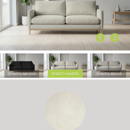
SPIRITO NEGRO
SPIRITO MARFIL
SPIRITO BEIGE