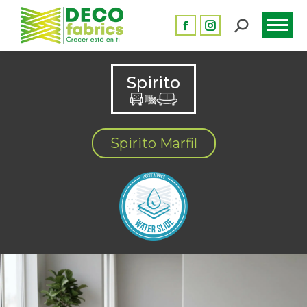
Buscar:
Facebook
Instagram
page
page
opens
opens
Spirito
Spirito
Spirito
Spirito
Spirito
Spirito
Spirito
Spirito
Spirito
Spirito
Spirito
in
in
new
new
window
window
Spirito Camel
Spirito Taupé
Spirito Negro
Spirito Cocoa
Spirito Beige
Spirito Arena
Spirito Marfil
Spirito Plata
Spirito Oliva
Spirito Azul
Spirito Gris