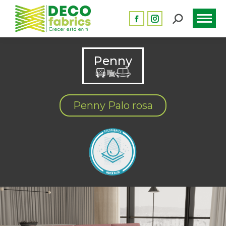
Buscar:
Facebook
Instagram
page
page
opens
opens
Penny
Penny
Penny
Penny
Penny
Penny
Penny
Penny
Penny
Penny
Penny
Penny
in
in
new
new
window
window
Penny Almendra
Penny Turquesa
Penny Aluminio
Penny Palo rosa
Penny Camel
Penny Indigo
Penny Beige
Penny Acero
Penny Marfil
Penny Plata
Penny Oliva
Penny Azul