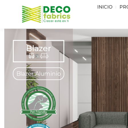
INICIO
PR
⁠Blazer
⁠Blazer
⁠Blazer
⁠Blazer
⁠Blazer
⁠Blazer
⁠Blazer
⁠Blazer
⁠Blazer
⁠Blazer
⁠Blazer
⁠Blazer
⁠Blazer
⁠Blazer
Blazer Aluminio
Blazer Beige
Blazer Camel
Blazer Carbon
Blazer Coral
Blazer Esmeralda
Blazer Marfil
Blazer Navy
Blazer Plata
Blazer Taupe
Blazer Verde
Blazer Violeta
Blazer Azul
Blazer Oro