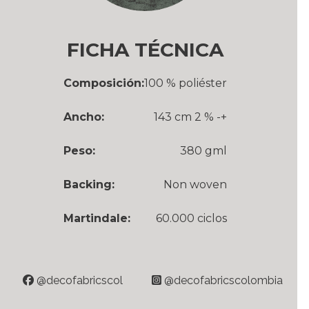
FICHA TÉCNICA
Composición:
100 % poliéster
Ancho:
143 cm 2 % -+
Peso:
380 gml
Backing:
Non woven
Martindale:
60.000 ciclos
BLAZER BEIGE
BLAZER C
@decofabricscol
@decofabricscolombia