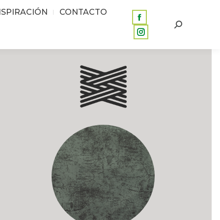
page
page
NSPIRACIÓN
CONTACTO
opens
opens
Facebook
Buscar:
in
in
page
Instagram
new
new
opens
page
window
window
in
opens
new
in
window
new
window