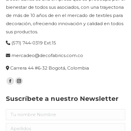
bienestar de todos sus asociados, con una trayectoria
de más de 10 años de en el mercado de textiles para
decoración, ofreciendo innovación y calidad en todos
sus productos.
(571) 744-0319 Ext.15
mercadeo@decofabrics.com.co
Carrera 44 #6-32 Bogotá, Colombia
Encuéntranos en:
Facebook
Instagram
page
page
Suscríbete a nuestro Newsletter
opens
opens
in
in
new
new
window
window